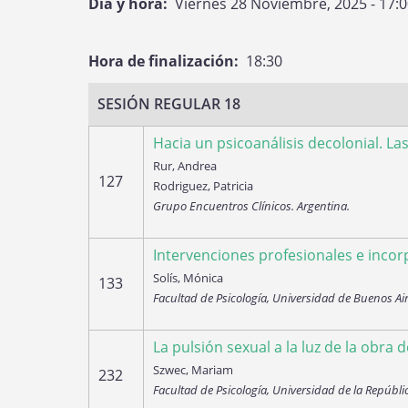
Día y hora
Viernes 28 Noviembre, 2025 - 17:
agenda
Hora de finalización
18:30
SESIÓN REGULAR 18
Hacia un psicoanálisis decolonial. La
Rur, Andrea
127
Rodriguez, Patricia
Grupo Encuentros Clínicos. Argentina.
Intervenciones profesionales e incor
Solís, Mónica
133
Facultad de Psicología, Universidad de Buenos Air
La pulsión sexual a la luz de la obra d
Szwec, Mariam
232
Facultad de Psicología, Universidad de la Repúbli