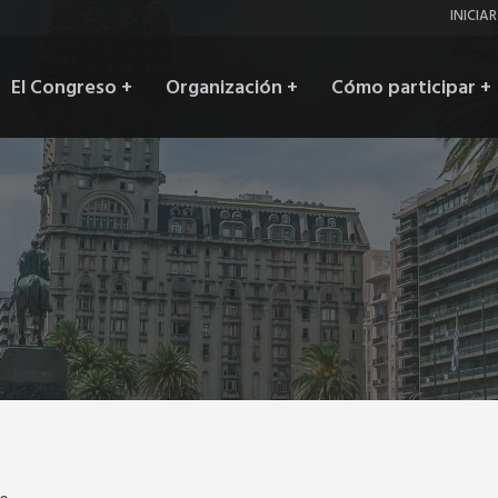
Inic
INICIA
ses
Main
El Congreso
+
Organización
+
Cómo participar
+
navigation