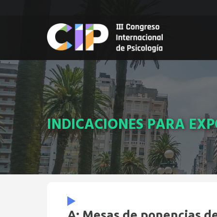
Pasar
al
contenido
principal
INDICACIONES PARA EXP
A: Mesas de ponencias de