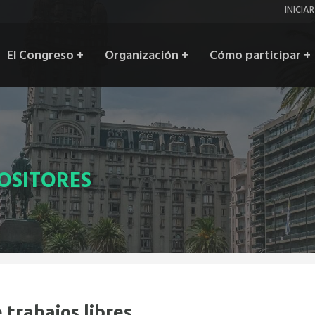
Inic
INICIA
ses
Main
El Congreso
+
Organización
+
Cómo participar
+
navigation
OSITORES
 trabajos libres