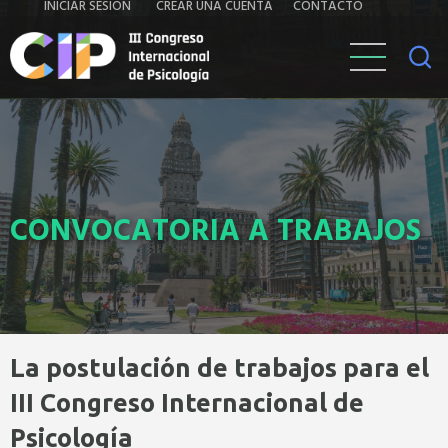
Iniciar
Contacto
INICIAR SESIÓN
CREAR UNA CUENTA
CONTACTO
Pasar
al
sesión
contenido
principal
CONVOCATORIA A TRABAJOS
La postulación de trabajos para el
III Congreso Internacional de
Psicología