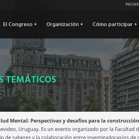
Inic
INICIA
ses
Main
El Congreso
+
Organización
+
Cómo participar
+
navigation
S TEMÁTICOS
Salud Mental: Perspectivas y desafíos para la construcci
evideo, Uruguay. Es un evento organizado por la Facultad de
o de saberes y la colaboración entre investigadoras/os de di