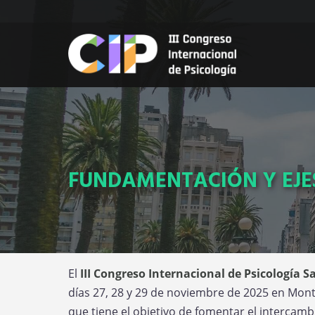
Pasar
al
contenido
principal
FUNDAMENTACIÓN Y EJE
El
III Congreso Internacional de Psicología 
días 27, 28 y 29 de noviembre de 2025 en Mont
que tiene el objetivo de fomentar el intercambi