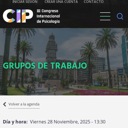
Iniciar
Contacto
INICIAR SESIÓN
CREAR UNA CUENTA
CONTACTO
Pasar
al
sesión
contenido
principal
GRUPOS DE TRABAJO
Volver
Volver a la agenda
a
la
Día y hora
Viernes 28 Noviembre, 2025 - 13:30
agenda