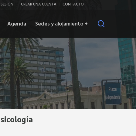
iar
Contacto
R SESIÓN
CREAR UNA CUENTA
CONTACTO
ión
Agenda
Sedes y alojamiento
+
Psicología