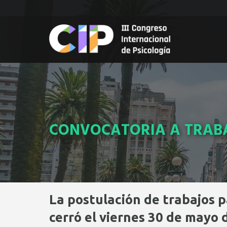
Pasar
al
contenido
principal
CONVOCATORIA A TRAB
La postulación de trabajos p
cerró el viernes 30 de mayo 