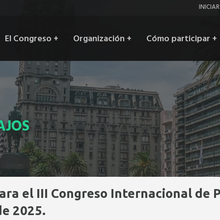
Inic
INICIA
ses
Main
El Congreso
+
Organización
+
Cómo participar
+
navigation
AJOS
ara el III Congreso Internacional de 
de 2025.