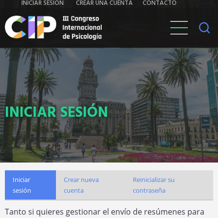
Iniciar
Contacto
INICIAR SESIÓN
CREAR UNA CUENTA
CONTACTO
Pasar
al
sesión
contenido
principal
INICIAR SESIÓN
Primary
Iniciar
Crear nueva
Reinicializar su
sesión
(solapa
cuenta
contraseña
tabs
activa)
Tanto si quieres gestionar el envío de resúmenes para