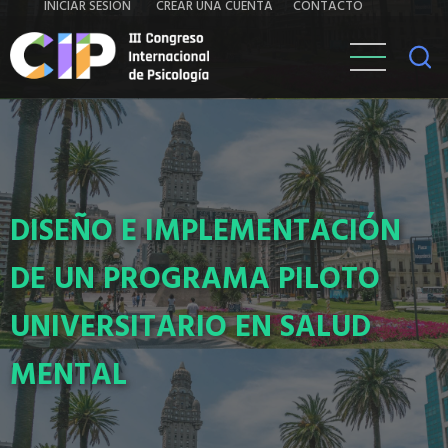
Iniciar
Contacto
INICIAR SESIÓN
CREAR UNA CUENTA
CONTACTO
Pasar
al
sesión
contenido
principal
DISEÑO E IMPLEMENTACIÓN
DE UN PROGRAMA PILOTO
UNIVERSITARIO EN SALUD
MENTAL