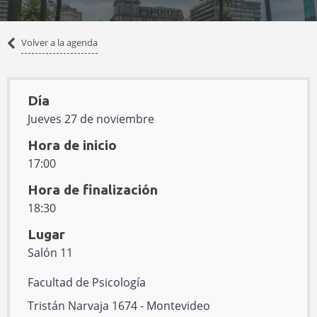
Volver
Volver a la agenda
a
la
agenda
Día
Jueves 27 de noviembre
Hora de inicio
17:00
Hora de finalización
18:30
Lugar
Salón 11
E
Facultad de Psicología
d
D
Tristán Narvaja 1674 - Montevideo