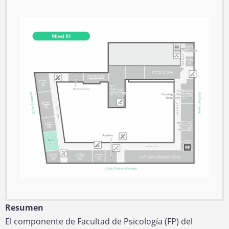
i
i
f
r
P
i
e
l
c
c
a
i
c
n
o
i
o
ó
n
Resumen
El componente de Facultad de Psicología (FP) del