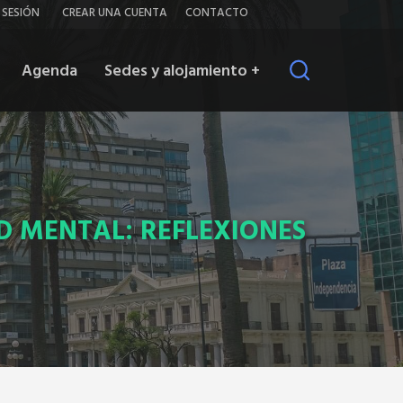
iar
Contacto
R SESIÓN
CREAR UNA CUENTA
CONTACTO
ión
Agenda
Sedes y alojamiento
+
D MENTAL: REFLEXIONES