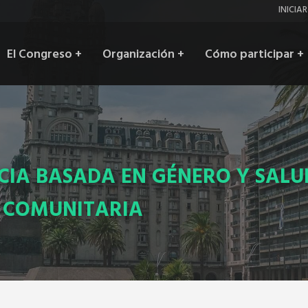
Inic
INICIA
ses
Main
El Congreso
+
Organización
+
Cómo participar
+
navigation
CIA BASADA EN GÉNERO Y SALU
A COMUNITARIA