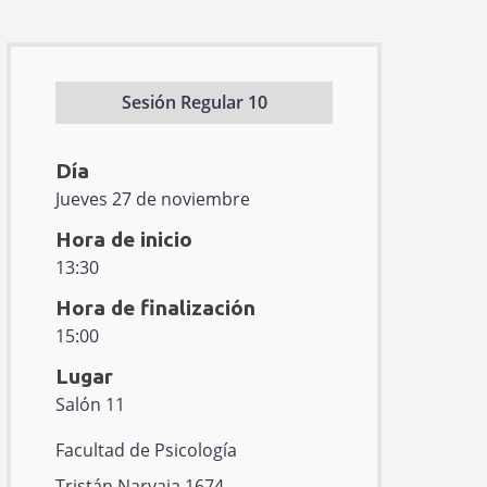
Sesión Regular 10
Día
Jueves 27 de noviembre
Hora de inicio
13:30
Hora de finalización
15:00
Lugar
Salón 11
E
Facultad de Psicología
d
D
Tristán Narvaja 1674 -