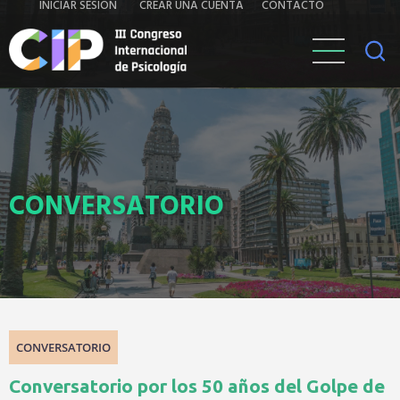
Iniciar
Contacto
INICIAR SESIÓN
CREAR UNA CUENTA
CONTACTO
Pasar
al
sesión
contenido
principal
CONVERSATORIO
CONVERSATORIO
Conversatorio por los 50 años del Golpe de