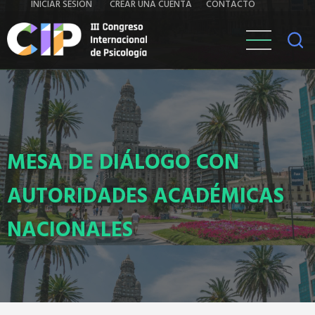
Iniciar
Contacto
INICIAR SESIÓN
CREAR UNA CUENTA
CONTACTO
Pasar
al
sesión
contenido
principal
MESA DE DIÁLOGO CON
AUTORIDADES ACADÉMICAS
NACIONALES