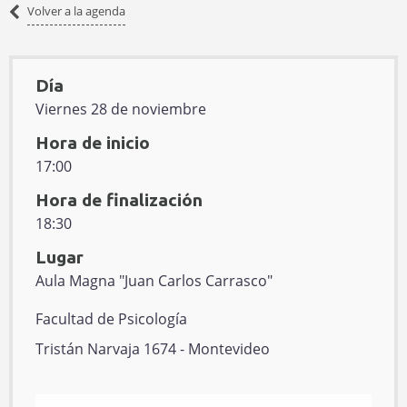
Volver
Volver a la agenda
a
la
agenda
Día
Viernes 28 de noviembre
Hora de inicio
17:00
Hora de finalización
18:30
Lugar
Aula Magna "Juan Carlos Carrasco"
E
Facultad de Psicología
d
D
Tristán Narvaja 1674 - Montevideo
i
i
f
r
P