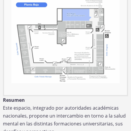
i
e
l
c
c
a
i
c
n
o
i
o
ó
n
Resumen
Este espacio, integrado por autoridades académicas
nacionales, propone un intercambio en torno a la salud
mental en las distintas formaciones universitarias, sus