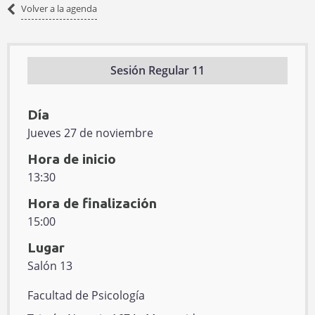
Volver
Volver a la agenda
a
la
agenda
Sesión Regular 11
Día
Jueves 27 de noviembre
Hora de inicio
13:30
Hora de finalización
15:00
Lugar
Salón 13
E
Facultad de Psicología
d