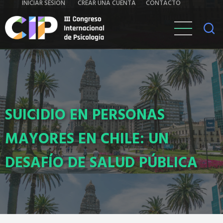
Iniciar
Contacto
INICIAR SESIÓN
CREAR UNA CUENTA
CONTACTO
Pasar
al
sesión
contenido
principal
SUICIDIO EN PERSONAS
MAYORES EN CHILE: UN
DESAFÍO DE SALUD PÚBLICA